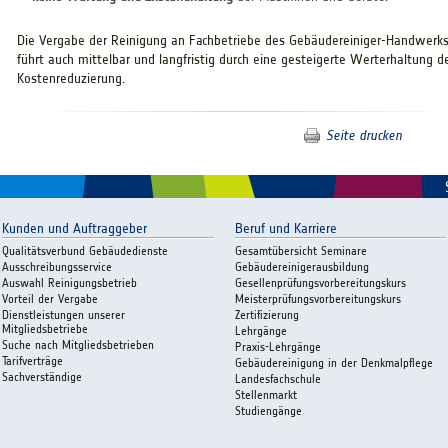
Die Vergabe der Reinigung an Fachbetriebe des Gebäudereiniger-Handwerks 
führt auch mittelbar und langfristig durch eine gesteigerte Werterhaltung d
Kostenreduzierung.
Seite drucken
Kunden und Auftraggeber
Beruf und Karriere
Qualitätsverbund Gebäudedienste
Gesamtübersicht Seminare
Ausschreibungsservice
Gebäudereinigerausbildung
Auswahl Reinigungsbetrieb
Gesellenprüfungsvorbereitungskurs
Vorteil der Vergabe
Meisterprüfungsvorbereitungskurs
Dienstleistungen unserer
Zertifizierung
Mitgliedsbetriebe
Lehrgänge
Suche nach Mitgliedsbetrieben
Praxis-Lehrgänge
Tarifverträge
Gebäudereinigung in der Denkmalpflege
Sachverständige
Landesfachschule
Stellenmarkt
Studiengänge