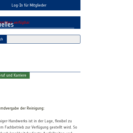
Log-In für Mitglieder
richten verfügbar.
elles
ruf und Karriere
remdvergabe der Reinigung:
ger-Handwerks ist in der Lage, flexibel zu
om Fachbetrieb zur Verfügung gestellt wird. So