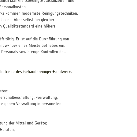
durch krankheitsbedingte Ausfallzeiten und
 Personalkosten.
erks kommen modernste Reinigungstechniken,
assen. Aber selbst bei gleicher
em Qualitätsstandard eine höhere
t tätig. Er ist auf die Durchführung von
 Know-how eines Meisterbetriebes ein.
es Personals sowie enge Kontrollen des
chbetriebe des Gebäudereiniger-Handwerks
sten;
ersonalbeschaffung, -verwaltung,
r eigenen Verwaltung in personellen
ung der Mittel und Geräte;
Geräten;