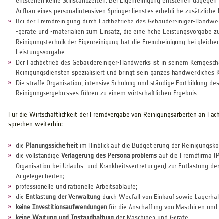
entstehen keine Stillstandzeiten. Bei Eigenreinigung entstehen dagegen 
Aufbau eines personalintensiven Springerdienstes erhebliche zusätzliche
Bei der Fremdreinigung durch Fachbetriebe des Gebäudereiniger-Handw
-geräte und -materialien zum Einsatz, die eine hohe Leistungsvorgabe zul
Reinigungstechnik der Eigenreinigung hat die Fremdreinigung bei gleich
Leistungsvorgabe.
Der Fachbetrieb des Gebäudereiniger-Handwerks ist in seinem Kerngeschäf
Reinigungsdiensten spezialisiert und bringt sein ganzes handwerkliches
Die straffe Organisation, intensive Schulung und ständige Fortbildung d
Reinigungsergebnisses führen zu einem wirtschaftlichen Ergebnis.
Für die Wirtschaftlichkeit der Fremdvergabe von Reinigungsarbeiten an Fa
sprechen weiterhin:
die
Planungssicherheit
im Hinblick auf die Budgetierung der Reinigungsko
die vollständige
Verlagerung des Personalproblems
auf die Fremdfirma (P
Organisation bei Urlaubs- und Krankheitsvertretungen) zur Entlastung de
Angelegenheiten;
professionelle und rationelle Arbeitsabläufe;
die
Entlastung der Verwaltung
durch Wegfall von Einkauf sowie Lagerhalt
keine Investitionsaufwendungen
für die Anschaffung von Maschinen und 
keine Wartung und Instandhaltung
der Maschinen und Geräte.