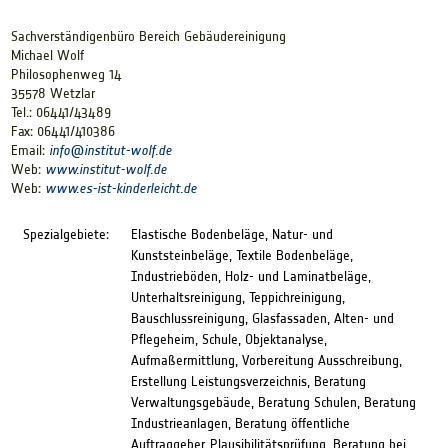
Sachverständigenbüro Bereich Gebäudereinigung
Michael Wolf
Philosophenweg 14
35578 Wetzlar
Tel.: 06441/43489
Fax: 06441/410386
Email:
info@
institut-wolf.de
Web:
www.institut-wolf.de
Web:
www.es-ist-kinderleicht.de
Spezialgebiete:
Elastische Bodenbeläge, Natur- und
Kunststeinbeläge, Textile Bodenbeläge,
Industrieböden, Holz- und Laminatbeläge,
Unterhaltsreinigung, Teppichreinigung,
Bauschlussreinigung, Glasfassaden, Alten- und
Pflegeheim, Schule, Objektanalyse,
Aufmaßermittlung, Vorbereitung Ausschreibung,
Erstellung Leistungsverzeichnis, Beratung
Verwaltungsgebäude, Beratung Schulen, Beratung
Industrieanlagen, Beratung öffentliche
Auftraggeber, Plausibilitätsprüfung, Beratung bei