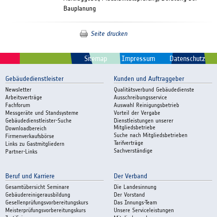
Bauplanung
Seite drucken
Sitemap
Impressum
Datenschutz
Gebäudedienstleister
Kunden und Auftraggeber
Newsletter
Qualitätsverbund Gebäudedienste
Arbeitsverträge
Ausschreibungsservice
Fachforum
Auswahl Reinigungsbetrieb
Messgeräte und Standsysteme
Vorteil der Vergabe
Gebäudedienstleister-Suche
Dienstleistungen unserer
Mitgliedsbetriebe
Downloadbereich
Suche nach Mitgliedsbetrieben
Firmenverkaufsbörse
Tarifverträge
Links zu Gastmitgliedern
Sachverständige
Partner-Links
Beruf und Karriere
Der Verband
Gesamtübersicht Seminare
Die Landesinnung
Gebäudereinigerausbildung
Der Vorstand
Gesellenprüfungsvorbereitungskurs
Das Innungs-Team
Meisterprüfungsvorbereitungskurs
Unsere Serviceleistungen