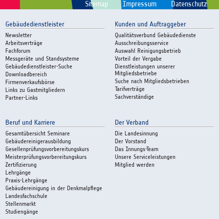
Sitemap
Impressum
Datenschutz
Gebäudedienstleister
Kunden und Auftraggeber
Newsletter
Qualitätsverbund Gebäudedienste
Arbeitsverträge
Ausschreibungsservice
Fachforum
Auswahl Reinigungsbetrieb
Messgeräte und Standsysteme
Vorteil der Vergabe
Gebäudedienstleister-Suche
Dienstleistungen unserer
Mitgliedsbetriebe
Downloadbereich
Suche nach Mitgliedsbetrieben
Firmenverkaufsbörse
Tarifverträge
Links zu Gastmitgliedern
Sachverständige
Partner-Links
Beruf und Karriere
Der Verband
Gesamtübersicht Seminare
Die Landesinnung
Gebäudereinigerausbildung
Der Vorstand
Gesellenprüfungsvorbereitungskurs
Das Innungs-Team
Meisterprüfungsvorbereitungskurs
Unsere Serviceleistungen
Zertifizierung
Mitglied werden
Lehrgänge
Praxis-Lehrgänge
Gebäudereinigung in der Denkmalpflege
Landesfachschule
Stellenmarkt
Studiengänge